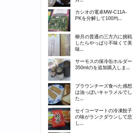
カシオの電卓MW-C11A-
PKを分解して100均...
柳月の普通の三方六に挑戦
したらやっぱり不味くて美
味...
サーモスの保冷缶ホルダー
350mlのを追加購入しま...
ブラウンチーズ食べた感想
は油っぽいキャラメルでし
た...
セイコーマートの冷凍餃子
の味がランクダウンして悲
し...