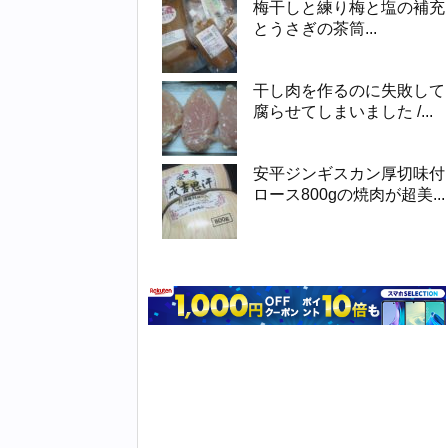
梅干しと練り梅と塩の補充
とうさぎの茶筒...
干し肉を作るのに失敗して
腐らせてしまいました /...
安平ジンギスカン厚切味付
ロース800gの焼肉が超美...