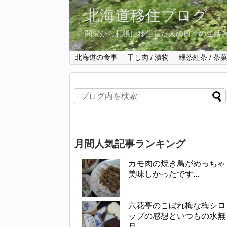
北海道移住ブログ
関東から札幌に移住した人の日々の生活
北海道の食事
干し肉 / 漬物
緑茶紅茶 / 茶
月間人気記事ランキング
カモ肉の焼き鳥がめっちゃ
美味しかったです...
六花亭のこぼれ梅な梅シロ
ップの感想といつもの水無
月...