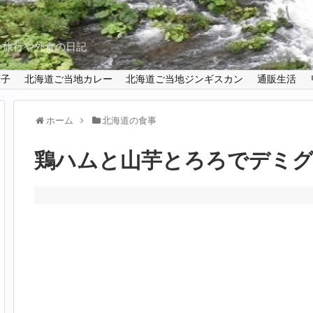
と旅行や外食の日記
菓子
北海道ご当地カレー
北海道ご当地ジンギスカン
通販生活
ホーム
北海道の食事
鶏ハムと山芋とろろでデミ