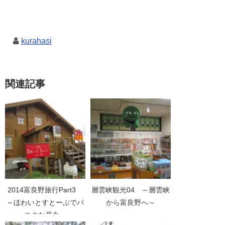
kurahasi
関連記事
2014富良野旅行Part3
層雲峡観光04 ～層雲峡
～ほわいとすとーぶでパ
から富良野へ～
スタな昼食～