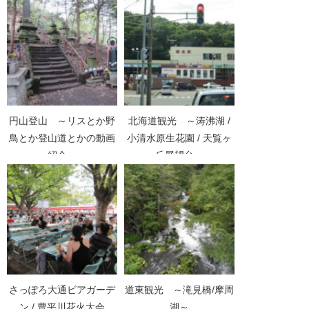
円山登山 ～リスとか野
北海道観光 ～涛沸湖 /
鳥とか登山道とかの動画
小清水原生花園 / 天覧ヶ
紹介～
丘展望台～
さっぽろ大通ビアガーデ
道東観光 ～滝見橋/摩周
ン / 豊平川花火大会
湖～