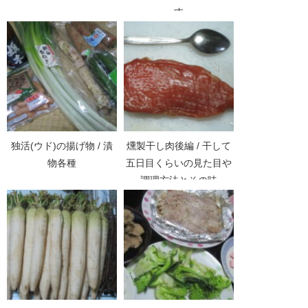
す
独活(ウド)の揚げ物 / 漬
燻製干し肉後編 / 干して
物各種
五日目くらいの見た目や
調理方法とその味