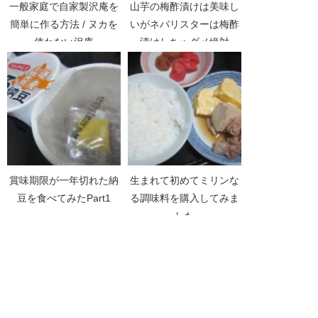
一般家庭で自家製沢庵を
山芋の梅酢漬けは美味し
簡単に作る方法 / ヌカを
いがネバリスターは梅酢
使わない沢庵
漬けしちゃダメ絶対
賞味期限が一年切れた納
生まれて初めてミリンな
豆を食べてみたPart1
る調味料を購入してみま
した