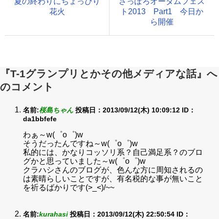
夏の終わりにちょっぴり
さっぽろオータムフェス
花火
ト2013 Part1 今日か
ら開催
『T-1グランプリとかその他メディアな話』へ
のコメント
名前:
桜島ちゃん
投稿日：2013/09/12(木) 10:09:12
ID：
da1bbfefe
わぁ～w(゜o゜)w
そうだったんですね～w(゜o゜)w
私的には、かなりコッソリ系？自己満足系？のブロ
グかと思っていました～w(゜o゜)w
クラハシさんのブログが、色んな方に周知されるの
は素晴らしいことですが、有名税的な事が無いこと
を祈るばかりです(>_<)/~~
名前:
kurahasi
投稿日：2013/09/12(木) 22:50:54
ID：