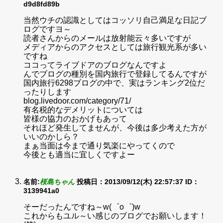
d9d8fd89b
当然ウチの認識としてはコッソリ自己満足な日記ブ
ログですヨ～
読者さんからのメールは放射能云々多いですが
メディアからのアクセスとしては旅行観光系が多い
ですね
ココってライブドアのブログなんですよ
んでブログの種別を国内旅行で登録してるんですが
国内旅行6298ブログの中で、実はランキング2位だ
ったりします
blog.livedoor.com/category/71/
有名税的なデメリットについては
皆様の協力のおかげもあって
それほど発生してませんが、今後は多少考えた方が
いいのかしら？
まぁ当面は今まで通り気楽にやってくので
今後とも適当に宜しくですよー
名前:
桜島ちゃん
投稿日：2013/09/12(木) 22:57:37
ID：
3139941a0
そーだったんですね～w(゜o゜)w
これからもユル～い感じのブログでお願いします！