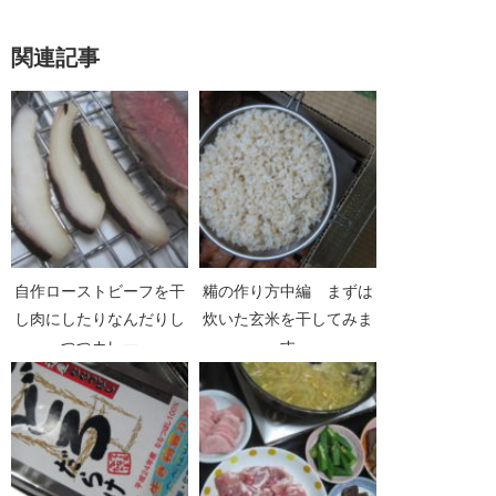
関連記事
自作ローストビーフを干
糒の作り方中編 まずは
し肉にしたりなんだりし
炊いた玄米を干してみま
つつカレー
す