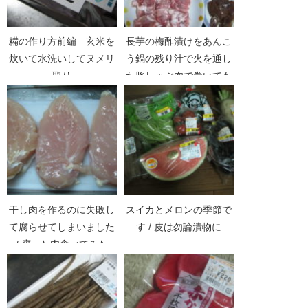
糒の作り方前編 玄米を
長芋の梅酢漬けをあんこ
炊いて水洗いしてヌメリ
う鍋の残り汁で火を通し
取り
た豚しゃぶ肉で巻いても
ぐもぐ
干し肉を作るのに失敗し
スイカとメロンの季節で
て腐らせてしまいました
す / 皮は勿論漬物に
/ 腐った肉食べてみた