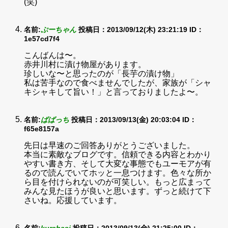
(笑)
名前:
ぷーちゃん
投稿日：2013/09/12(木) 23:21:19
ID：
1e57cd7f4
こんばんは〜。
赤井川村に漬け物屋があります。
珍しいな〜と思ったのが「長芋の漬け物」
私は苦手なので食べませんでしたが、家族が「シャ
キシャキして旨い！」と言っておりましたよ〜。
名前:
ばばっち
投稿日：2013/09/13(金) 20:03:04
ID：
f65e8157a
先日は早速のご回答ありがとうございました。
本当に素敵なブログです。信頼できる内容とわかり
やすい書き方、そして大変な事態でもユーモアが有
るので読んでいてホッと一息つけます。色々な所か
ら目を付けられないのが可笑しい。もっと広まって
みんな見たほうが良いと思います。ずっと続けて下
さいね。応援しています。
名前:
kurahasi
投稿日：2013/09/13(金) 21:25:00
ID：