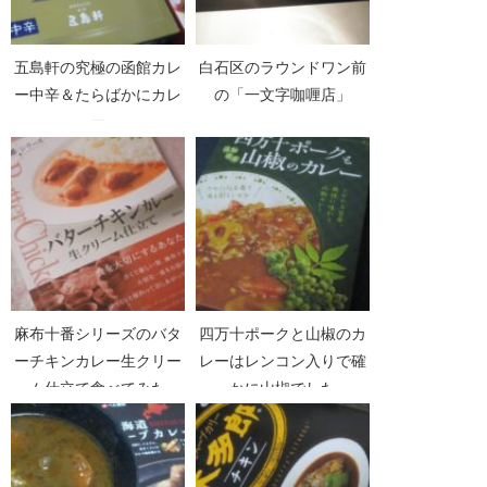
五島軒の究極の函館カレ
白石区のラウンドワン前
ー中辛＆たらばかにカレ
の「一文字咖喱店」
ー
麻布十番シリーズのバタ
四万十ポークと山椒のカ
ーチキンカレー生クリー
レーはレンコン入りで確
ム仕立て食べてみた
かに山椒でした