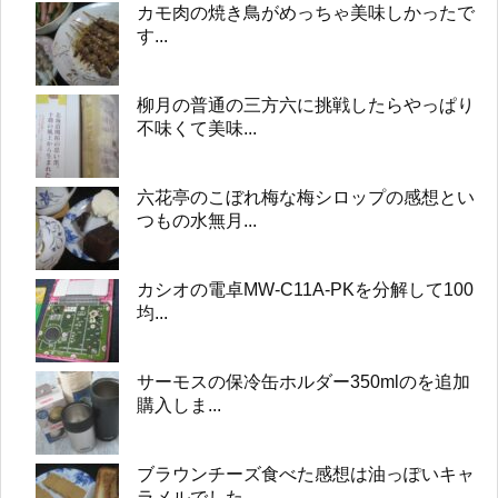
カモ肉の焼き鳥がめっちゃ美味しかったで
す...
柳月の普通の三方六に挑戦したらやっぱり
不味くて美味...
六花亭のこぼれ梅な梅シロップの感想とい
つもの水無月...
カシオの電卓MW-C11A-PKを分解して100
均...
サーモスの保冷缶ホルダー350mlのを追加
購入しま...
ブラウンチーズ食べた感想は油っぽいキャ
ラメルでした...