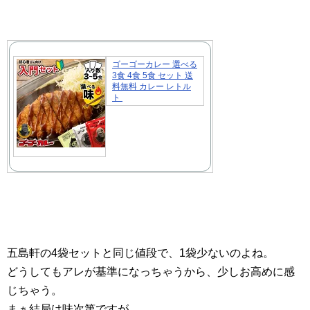
ゴーゴーカレー 選べる
3食 4食 5食 セット 送
料無料 カレー レトル
ト
五島軒の4袋セットと同じ値段で、1袋少ないのよね。
どうしてもアレが基準になっちゃうから、少しお高めに感
じちゃう。
まぁ結局は味次第ですが。