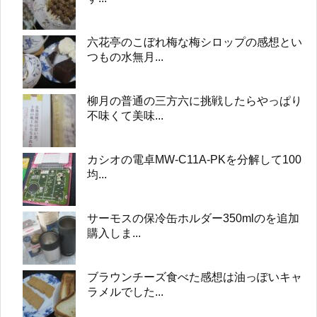
六花亭のこぼれ梅な梅シロップの感想とい
つもの水無月...
柳月の普通の三方六に挑戦したらやっぱり
不味くて美味...
カシオの電卓MW-C11A-PKを分解して100
均...
サーモスの保冷缶ホルダー350mlのを追加
購入しま...
ブラウンチーズ食べた感想は油っぽいキャ
ラメルでした...