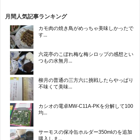
月間人気記事ランキング
カモ肉の焼き鳥がめっちゃ美味しかったで
す...
六花亭のこぼれ梅な梅シロップの感想とい
つもの水無月...
柳月の普通の三方六に挑戦したらやっぱり
不味くて美味...
カシオの電卓MW-C11A-PKを分解して100
均...
サーモスの保冷缶ホルダー350mlのを追加
購入しま...