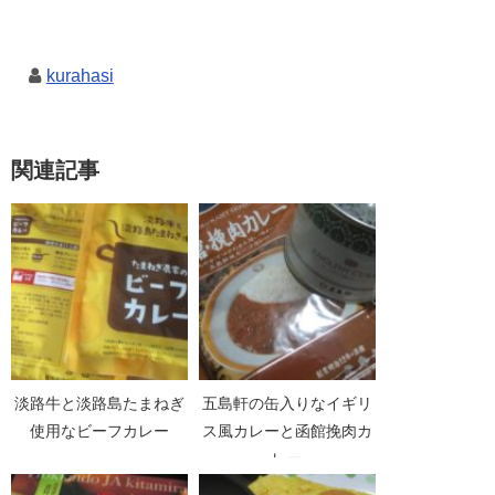
kurahasi
関連記事
淡路牛と淡路島たまねぎ
五島軒の缶入りなイギリ
使用なビーフカレー
ス風カレーと函館挽肉カ
レー