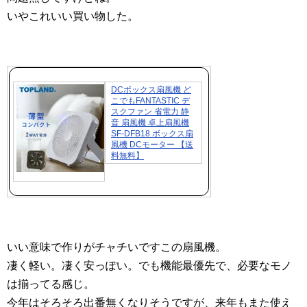
いやこれいい買い物した。
DCボックス扇風機 ど
こでもFANTASTIC デ
スクファン 省電力 静
音 扇風機 卓上扇風機
SF-DFB18 ボックス扇
風機 DCモーター 【送
料無料】
いい意味で作りがチャチいですこの扇風機。
凄く軽い。凄く安っぽい。でも機能最優先で、必要なモノ
は揃ってる感じ。
今年はそろそろ出番無くなりそうですが、来年もまた使え