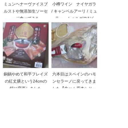
ミュンヘナーヴァイスブ
小樽ワイン ナイヤガラ
ルストや無添加生ソーセ
/ キャンベルアーリ / ミュ
ージ食べてみた
ラー・トゥルガウ&ピ
ノ・ブラン
銅鍋やめて和平フレイズ
六本目はスペインのハモ
の紅丈膳という24cmの
ンセラーノに戻ってきま
鍋に変更しました
した【生ハム原木シリー
ズPart08】