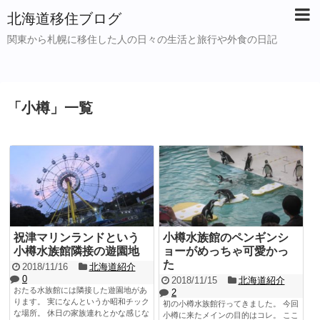
北海道移住ブログ
関東から札幌に移住した人の日々の生活と旅行や外食の日記
「
小樽
」
一覧
祝津マリンランドという
小樽水族館のペンギンシ
小樽水族館隣接の遊園地
ョーがめっちゃ可愛かっ
た
2018/11/16
北海道紹介
0
2018/11/15
北海道紹介
おたる水族館には隣接した遊園地があ
2
ります。 実になんというか昭和チック
初の小樽水族館行ってきました。 今回
な場所。 休日の家族連れとかな感じな
小樽に来たメインの目的はコレ。 ここ