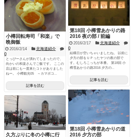
第18回 小樽雪あかりの路
小樽回転寿司「和楽」で
2016 夜の部 / 前編
晩御飯
2016/2/17
北海道紹介
0
2016/2/14
北海道紹介
結構日が空いちゃいましたね。 以前に
0
夕方の部をＵＰったヤツの夜の部で
とっぴーさんが潰れてしまったので、
す。むしろこっちが本番。 第18回 小
向かいの和楽さんでご飯です。 ここの
樽雪あかりの路2016 夕方の...
店は前にも一度来たコトがありました
ねー。 小樽観光05 ～カマボコ...
記事を読む
記事を読む
第18回 小樽雪あかりの道
久方ぶりに冬の小樽に行
2016 夕方の部