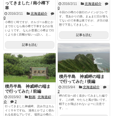
ってきました / 南小樽下
2016/2/11
北海道紹介
車
0
今回の小樽の小旅行のメインがコレで
2016/2/11
北海道紹介
す。 雪あかりの路。まぁまだ日が落ち
0
てないので本番は夜ですが、 夕方の状
小樽行く時ですが、オルゴール館とか
態で下見してきました。 ...
まで行くなら南小樽で下車するのが良
いようです。 なんか普通に小樽まで行
くより歩く距離が短いっぽい。 と...
記事を読む
記事を読む
積丹半島 神威岬の端ま
で行ってみた / 後編
積丹半島 神威岬の端ま
2015/9/4
北海道紹介
で行ってみた / 前編
2
岬の灯台へ続く道歩いてみました編で
2015/9/2
動画
,
北海道紹
す。 この岬、やたらと風が強いです。
介
2
帽子とか飛ばされないよーに注意で
行ってきました神威岬。 読み方はカム
す。 ...
イミサキですね。 漫画とかでよく使わ
れる名前なアレです。 場所は小樽の...