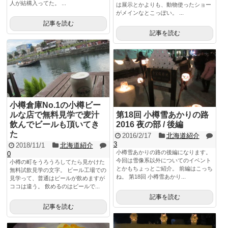
人が結構入ってた。 ...
は展示とかよりも、動物使ったショー
がメインなとこっぽい。 ...
記事を読む
記事を読む
小樽倉庫No.1の小樽ビー
ルな店で無料見学で麦汁
第18回 小樽雪あかりの路
飲んでビールも頂いてき
2016 夜の部 / 後編
た
2016/2/17
北海道紹介
3
2018/11/1
北海道紹介
小樽雪あかりの路の後編になります。
0
今回は雪像系以外についてのイベント
小樽の町をうろうろしてたら見かけた
とかもちょっとご紹介。 前編はこっち
無料試飲見学の文字。 ビール工場での
ね。 第18回 小樽雪あかり...
見学って、普通はビールが飲めますが
ココは違う。 飲めるのはビールで...
記事を読む
記事を読む