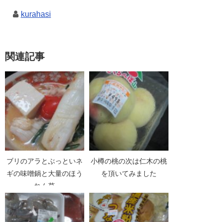
kurahasi
関連記事
ブリのアラとぶっといネ
小樽の桃の次は仁木の桃
ギの味噌鍋と大量のほう
を頂いてみました
れん草