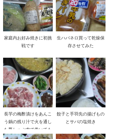
家庭内お好み焼きに初挑
生ハバネロ買って乾燥保
戦です
存させてみた
長芋の梅酢漬けをあんこ
餃子と手羽先の揚げもの
う鍋の残り汁で火を通し
とサバの塩焼き
た豚しゃぶ肉で巻いても
ぐもぐ