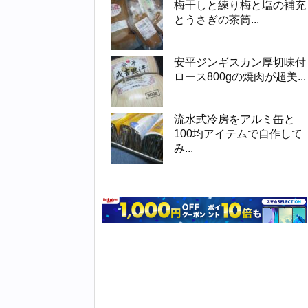
梅干しと練り梅と塩の補充
とうさぎの茶筒...
安平ジンギスカン厚切味付
ロース800gの焼肉が超美...
流水式冷房をアルミ缶と
100均アイテムで自作して
み...