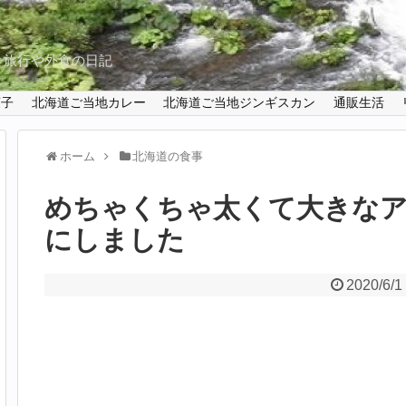
と旅行や外食の日記
菓子
北海道ご当地カレー
北海道ご当地ジンギスカン
通販生活
ホーム
北海道の食事
めちゃくちゃ太くて大きな
にしました
2020/6/1