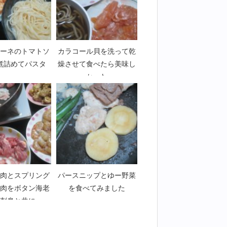
ーネのトマトソ
カラコール貝を洗って乾
煮詰めてパスタ
燥させて食べたら美味し
かった
肉とスプリング
パースニップとゆー野菜
肉をボタン海老
を食べてみました
刺身と共に