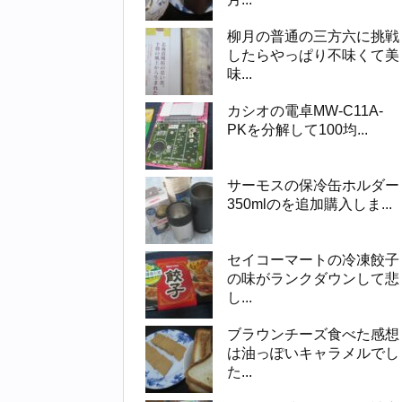
柳月の普通の三方六に挑戦
したらやっぱり不味くて美
味...
カシオの電卓MW-C11A-
PKを分解して100均...
サーモスの保冷缶ホルダー
350mlのを追加購入しま...
セイコーマートの冷凍餃子
の味がランクダウンして悲
し...
ブラウンチーズ食べた感想
は油っぽいキャラメルでし
た...