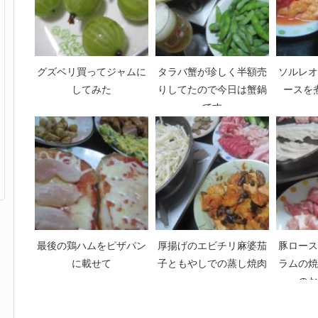
グズベリ買ってジャムに
タラバ蟹が珍しく半額売
ソルレオ
してみた
りしてたので今日は蟹鍋
ースを
です
最後の鶏ハムをピザパン
厚揚げのエビチリ麻婆茄
豚ロース
に載せて
子ともやしでの蒸し焼肉
ラムの焼
のお