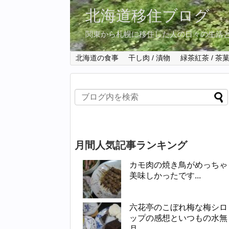
北海道移住ブログ
関東から札幌に移住した人の日々の生活
北海道の食事
干し肉 / 漬物
緑茶紅茶 / 茶
月間人気記事ランキング
カモ肉の焼き鳥がめっちゃ
美味しかったです...
六花亭のこぼれ梅な梅シロ
ップの感想といつもの水無
月...