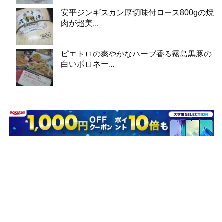
安平ジンギスカン厚切味付ロース800gの焼
肉が超美...
ピエトロの爽やかなハーブ香る霧島黒豚の
白いボロネー...