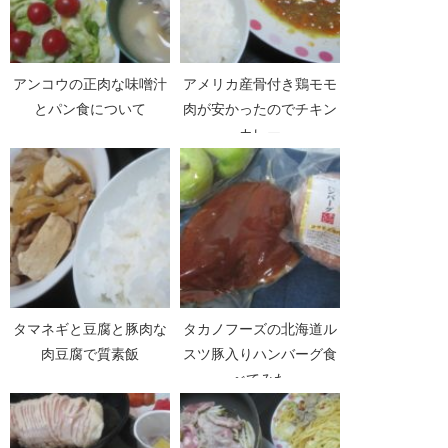
アンコウの正肉な味噌汁
アメリカ産骨付き鶏モモ
とパン食について
肉が安かったのでチキン
カレー
タマネギと豆腐と豚肉な
タカノフーズの北海道ル
肉豆腐で質素飯
スツ豚入りハンバーグ食
べてみた