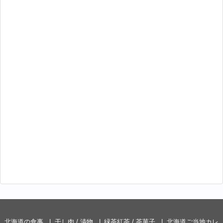
北海道の食事
干し肉 / 漬物
緑茶紅茶 / 茶菓子
北海道ご当地カレ