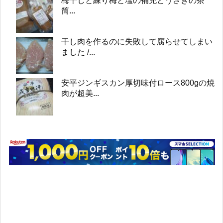
梅干しと練り梅と塩の補充とうさぎの茶
筒...
干し肉を作るのに失敗して腐らせてしまい
ました /...
安平ジンギスカン厚切味付ロース800gの焼
肉が超美...