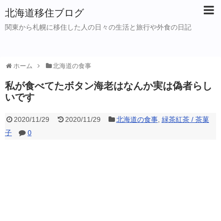
北海道移住ブログ
関東から札幌に移住した人の日々の生活と旅行や外食の日記
ホーム
北海道の食事
私が食べてたボタン海老はなんか実は偽者らし
いです
2020/11/29
2020/11/29
北海道の食事
,
緑茶紅茶 / 茶菓
子
0