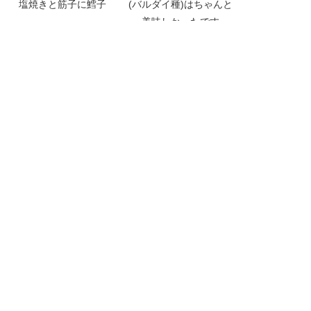
塩焼きと筋子に鱈子
(バルダイ種)はちゃんと
美味しかったです