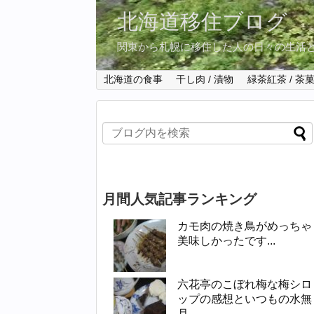
北海道移住ブログ
関東から札幌に移住した人の日々の生活
北海道の食事
干し肉 / 漬物
緑茶紅茶 / 茶
月間人気記事ランキング
カモ肉の焼き鳥がめっちゃ
美味しかったです...
六花亭のこぼれ梅な梅シロ
ップの感想といつもの水無
月...