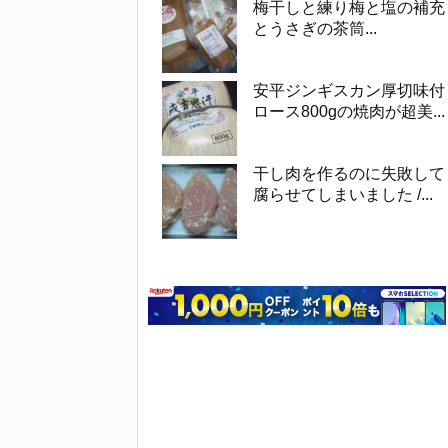
梅干しと練り梅と塩の補充
とうさぎの茶筒...
安平ジンギスカン厚切味付
ロース800gの焼肉が超美...
干し肉を作るのに失敗して
腐らせてしまいました /...