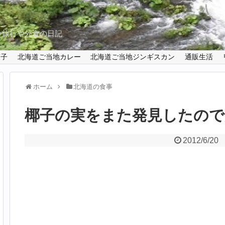
と旅行や外食の日記
菓子
北海道ご当地カレー
北海道ご当地ジンギスカン
通販生活
ホーム
北海道の食事
椰子の実をまた発見したので
2012/6/20