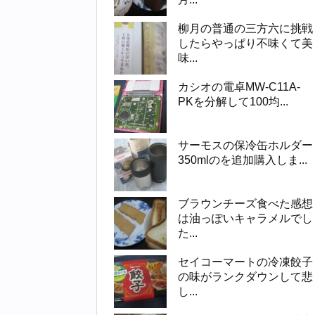
柳月の普通の三方六に挑戦
したらやっぱり不味くて美
味...
カシオの電卓MW-C11A-
PKを分解して100均...
サーモスの保冷缶ホルダー
350mlのを追加購入しま...
ブラウンチーズ食べた感想
は油っぽいキャラメルでし
た...
セイコーマートの冷凍餃子
の味がランクダウンして悲
し...