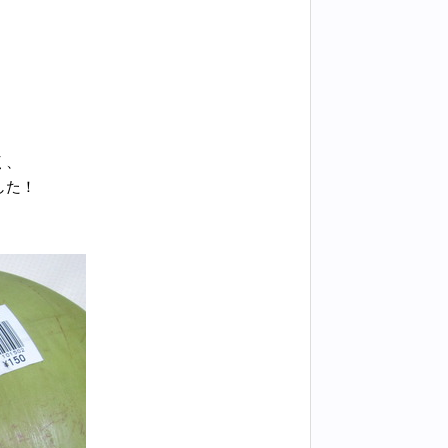
く、
した！