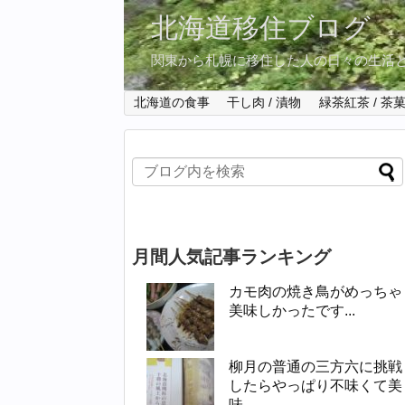
北海道移住ブログ
関東から札幌に移住した人の日々の生活
北海道の食事
干し肉 / 漬物
緑茶紅茶 / 茶
月間人気記事ランキング
カモ肉の焼き鳥がめっちゃ
美味しかったです...
柳月の普通の三方六に挑戦
したらやっぱり不味くて美
味...