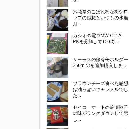
六花亭のこぼれ梅な梅シロ
ップの感想といつもの水無
月...
カシオの電卓MW-C11A-
PKを分解して100均...
サーモスの保冷缶ホルダー
350mlのを追加購入しま...
ブラウンチーズ食べた感想
は油っぽいキャラメルでし
た...
セイコーマートの冷凍餃子
の味がランクダウンして悲
し...