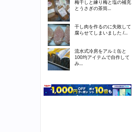
梅干しと練り梅と塩の補充
とうさぎの茶筒...
干し肉を作るのに失敗して
腐らせてしまいました /...
流水式冷房をアルミ缶と
100均アイテムで自作して
み...