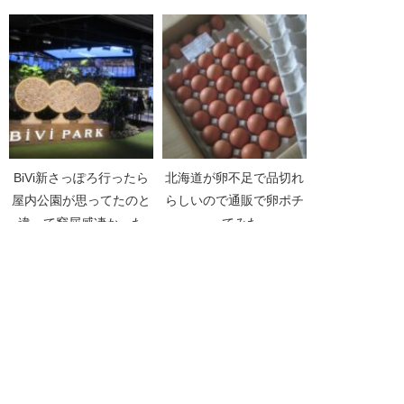
～
BiVi新さっぽろ行ったら
北海道が卵不足で品切れ
屋内公園が思ってたのと
らしいので通販で卵ポチ
違って窮屈感凄かった
ってみた