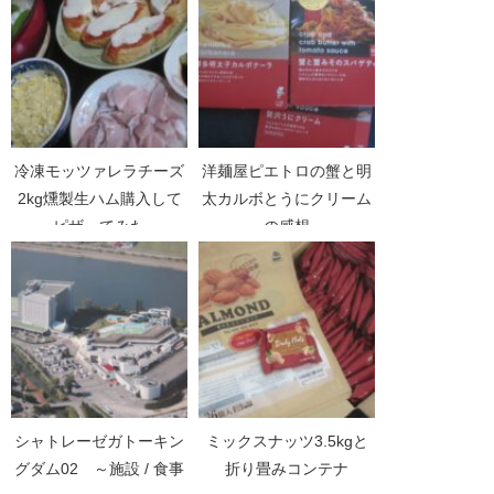
冷凍モッツァレラチーズ
洋麺屋ピエトロの蟹と明
2kg燻製生ハム購入して
太カルボとうにクリーム
ピザってみた
の感想
シャトレーゼガトーキン
ミックスナッツ3.5kgと
グダム02 ～施設 / 食事
折り畳みコンテナ