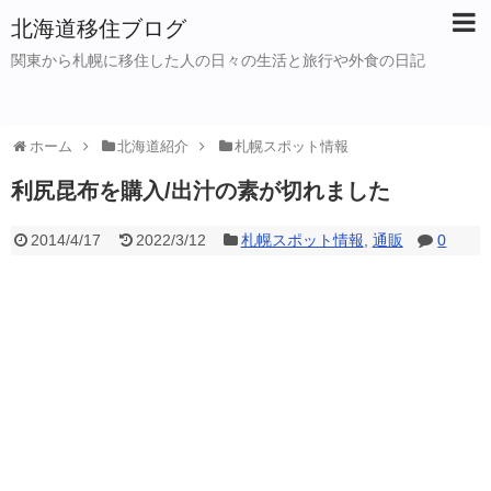
北海道移住ブログ
関東から札幌に移住した人の日々の生活と旅行や外食の日記
ホーム
北海道紹介
札幌スポット情報
利尻昆布を購入/出汁の素が切れました
2014/4/17
2022/3/12
札幌スポット情報
,
通販
0