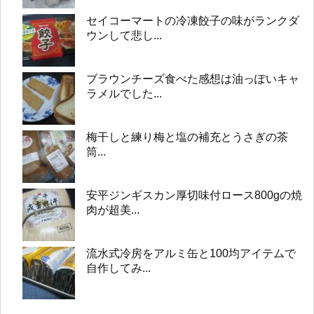
セイコーマートの冷凍餃子の味がランクダ
ウンして悲し...
ブラウンチーズ食べた感想は油っぽいキャ
ラメルでした...
梅干しと練り梅と塩の補充とうさぎの茶
筒...
安平ジンギスカン厚切味付ロース800gの焼
肉が超美...
流水式冷房をアルミ缶と100均アイテムで
自作してみ...