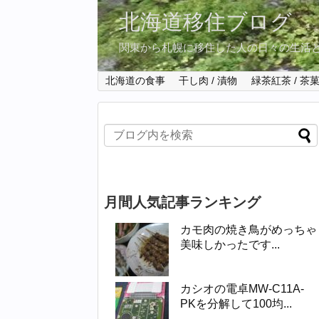
北海道移住ブログ
関東から札幌に移住した人の日々の生活
北海道の食事
干し肉 / 漬物
緑茶紅茶 / 茶
月間人気記事ランキング
カモ肉の焼き鳥がめっちゃ
美味しかったです...
カシオの電卓MW-C11A-
PKを分解して100均...