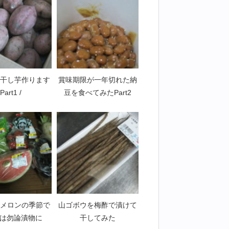
干し芋作ります
賞味期限が一年切れた納
Part1 /
豆を食べてみたPart2
メロンの季節で
山ゴボウを梅酢で漬けて
 皮は勿論漬物に
干してみた