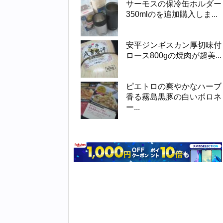
サーモスの保冷缶ホルダー
350mlのを追加購入しま...
安平ジンギスカン厚切味付
ロース800gの焼肉が超美...
ピエトロの爽やかなハーブ
香る霧島黒豚の白いボロネ
ー...