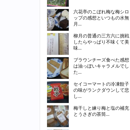
六花亭のこぼれ梅な梅シロ
ップの感想といつもの水無
月...
柳月の普通の三方六に挑戦
したらやっぱり不味くて美
味...
ブラウンチーズ食べた感想
は油っぽいキャラメルでし
た...
セイコーマートの冷凍餃子
の味がランクダウンして悲
し...
梅干しと練り梅と塩の補充
とうさぎの茶筒...