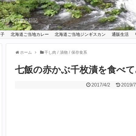
と旅行や外食の日記
菓子
北海道ご当地カレー
北海道ご当地ジンギスカン
通販生活
ホーム
干し肉 / 漬物 / 保存食系
七飯の赤かぶ千枚漬を食べて
2017/4/2
2019/7