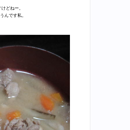
すけどねー。
ゃうんです私。