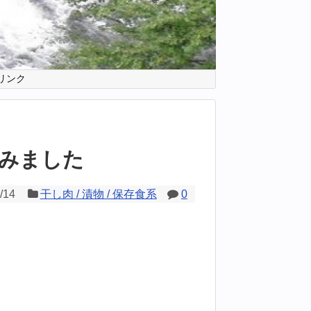
リンク
みました
/14
干し肉 / 漬物 / 保存食系
0