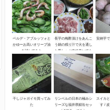
ベルデ・アブルッツォと
長芋の梅酢漬けをあんこ
安納芋で
かゆーお高いオリーブ油
う鍋の残り汁で火を通し
を試してみた
た豚しゃぶ肉で巻いても
ぐもぐ
干しジャガイモ買ってみ
リンベルの日本の極みシ
スイカと
た
リーズな福井県鯖缶セッ
す /