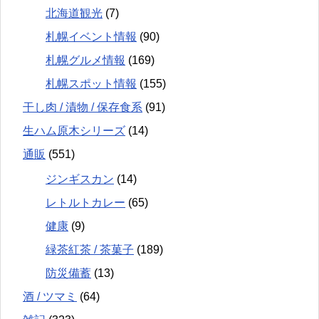
北海道観光
(7)
札幌イベント情報
(90)
札幌グルメ情報
(169)
札幌スポット情報
(155)
干し肉 / 漬物 / 保存食系
(91)
生ハム原木シリーズ
(14)
通販
(551)
ジンギスカン
(14)
レトルトカレー
(65)
健康
(9)
緑茶紅茶 / 茶菓子
(189)
防災備蓄
(13)
酒 / ツマミ
(64)