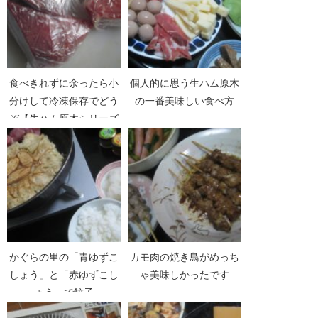
食べきれずに余ったら小
個人的に思う生ハム原木
分けして冷凍保存でどう
の一番美味しい食べ方
ぞ【生ハム原木シリーズ
Part03】
かぐらの里の「青ゆずこ
カモ肉の焼き鳥がめっち
しょう」と「赤ゆずこし
ゃ美味しかったです
ょう」で餃子