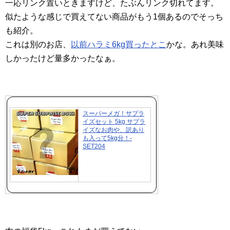
一応リンク置いときますけど、たぶんリンク切れてます。
似たような感じで買えてない商品がもう1個あるのでそっち
も紹介。
これは別のお店、
以前ハラミ6kg買ったとこ
かな。あれ美味
しかったけど量多かったなぁ。
スーパーメガ！サプラ
イズセット 5kg サプラ
イズなお肉や、訳あり
も入って5kg分！-
SET204