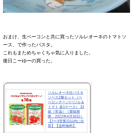
おまけ、生ベーコンと共に買ったソルレオーネのトマトソ
ース、で作ったパスタ。
これもまためちゃくちゃ気に入りました。
後日こーゆーの買った。
ソルレオーネ社パスタ
ソース2種セット（ペ
ペロンチーノ/バジル＆
トマト 各1ケース） 32
箱［常温］［賞味期
限：2022年4月30日］
【2〜3営業日以内に出
荷】【送料無料】