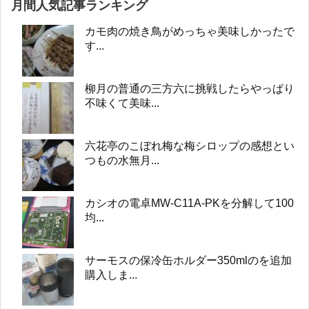
月間人気記事ランキング
カモ肉の焼き鳥がめっちゃ美味しかったで
す...
柳月の普通の三方六に挑戦したらやっぱり
不味くて美味...
六花亭のこぼれ梅な梅シロップの感想とい
つもの水無月...
カシオの電卓MW-C11A-PKを分解して100
均...
サーモスの保冷缶ホルダー350mlのを追加
購入しま...