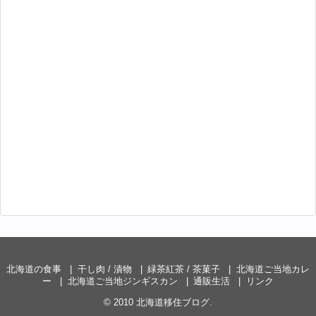
北海道の食事
干し肉 / 漬物
緑茶紅茶 / 茶菓子
北海道ご当地カレ
ー
北海道ご当地ジンギスカン
通販生活
リンク
© 2010
北海道移住ブログ
.