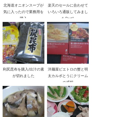
北海道オニオンスープが
楽天のセールに合わせて
気に入ったので業務用を
いろいろ通販してみまし
購入
たPart1
利尻昆布を購入/出汁の素
洋麺屋ピエトロの蟹と明
が切れました
太カルボとうにクリーム
の感想