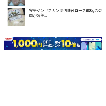
安平ジンギスカン厚切味付ロース800gの焼
肉が超美...