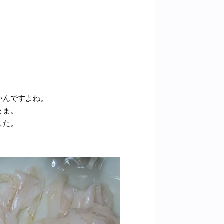
いんですよね。
まま。
した。