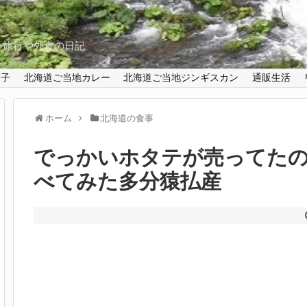
と旅行や外食の日記
菓子
北海道ご当地カレー
北海道ご当地ジンギスカン
通販生活
ホーム
北海道の食事
でっかいホタテが売ってた
べてみた多分猿払産