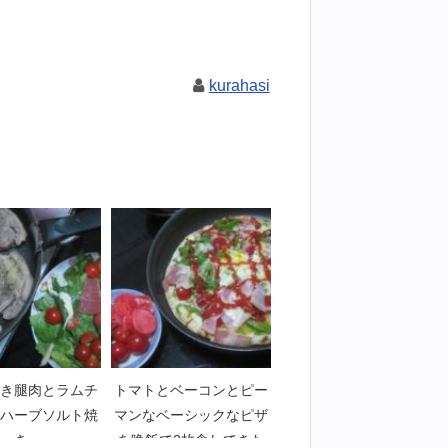
kurahasi
き腿肉とラムチ
トマトとベーコンとピー
ハーブソルト焼
マンなベーシックなピザ
き
を晩飯で2枚食してきた