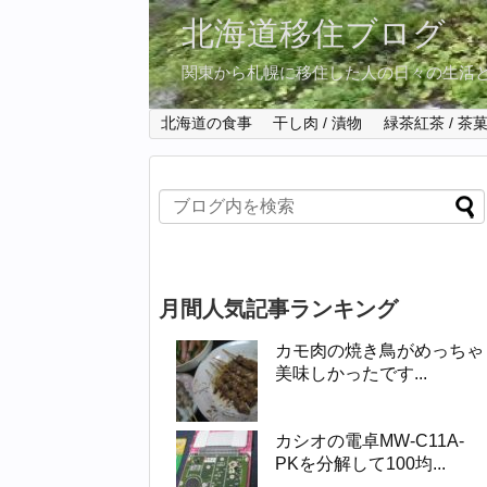
北海道移住ブログ
関東から札幌に移住した人の日々の生活
北海道の食事
干し肉 / 漬物
緑茶紅茶 / 茶
月間人気記事ランキング
カモ肉の焼き鳥がめっちゃ
美味しかったです...
カシオの電卓MW-C11A-
PKを分解して100均...