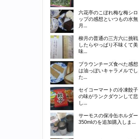
六花亭のこぼれ梅な梅シロ
ップの感想といつもの水無
月...
柳月の普通の三方六に挑戦
したらやっぱり不味くて美
味...
ブラウンチーズ食べた感想
は油っぽいキャラメルでし
た...
セイコーマートの冷凍餃子
の味がランクダウンして悲
し...
サーモスの保冷缶ホルダー
350mlのを追加購入しま...