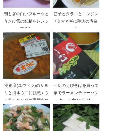
朝もぎの白いフルーツと
筋子とタラコとニンジン
うきび雪の妖精をレンジ
+タマネギに鶏肉の煮込
でチン
み
湧別産(ユウベツ)のサヨ
一幻のえびそばを買って
リと海水ウニに挑戦 / ウ
家でラーメンチャーハン
ニランキングが更新され
作って食べてみた
ました