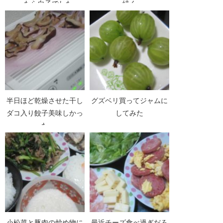
ったら白子でした
続く
半日ほど乾燥させた干し
グズベリ買ってジャムに
ダコ入り餃子美味しかっ
してみた
た
小松菜と豚肉の炒め物に
最近チーズ食べ過ぎだろ