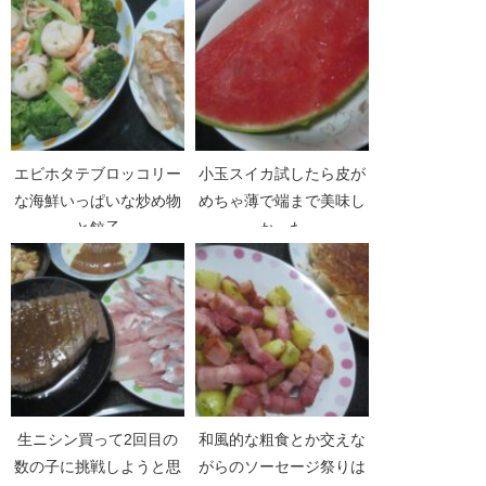
エビホタテブロッコリー
小玉スイカ試したら皮が
な海鮮いっぱいな炒め物
めちゃ薄で端まで美味し
と餃子
かった
生ニシン買って2回目の
和風的な粗食とか交えな
数の子に挑戦しようと思
がらのソーセージ祭りは