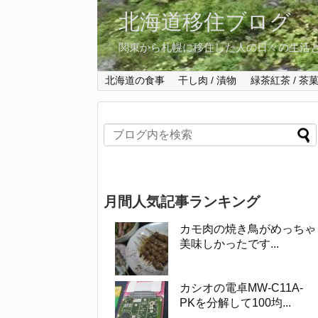
北海道移住ブログ
関東から札幌に移住した人の日々の生活
北海道の食事
干し肉 / 漬物
緑茶紅茶 / 茶
月間人気記事ランキング
カモ肉の焼き鳥がめっちゃ
美味しかったです...
カシオの電卓MW-C11A-
PKを分解して100均...