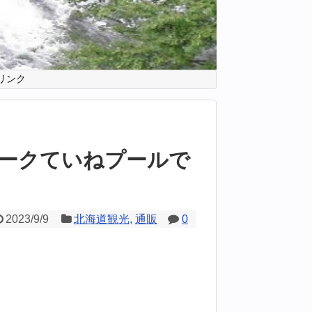
リンク
ークていねプールで
2023/9/9
北海道観光
,
通販
0