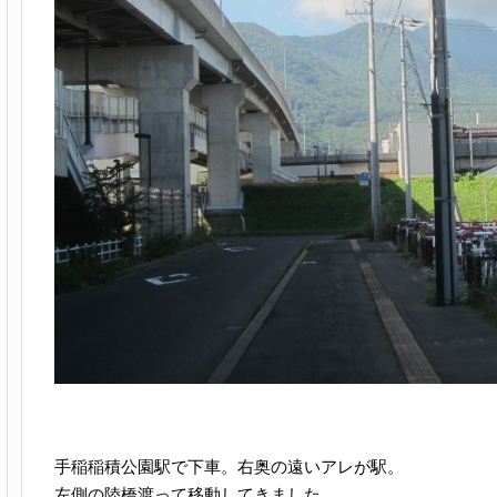
手稲稲積公園駅で下車。右奥の遠いアレが駅。
左側の陸橋渡って移動してきました。