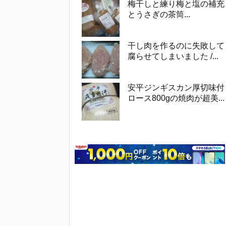
梅干しと練り梅と塩の補充
とうさぎの茶筒...
干し肉を作るのに失敗して
腐らせてしまいました /...
安平ジンギスカン厚切味付
ロース800gの焼肉が超美...