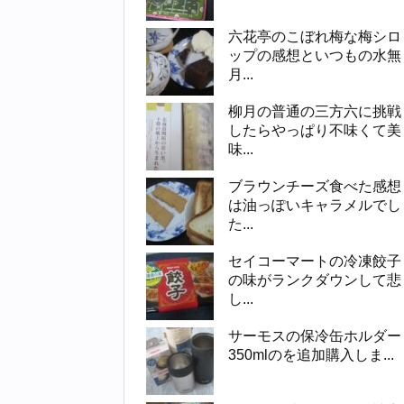
六花亭のこぼれ梅な梅シロ
ップの感想といつもの水無
月...
柳月の普通の三方六に挑戦
したらやっぱり不味くて美
味...
ブラウンチーズ食べた感想
は油っぽいキャラメルでし
た...
セイコーマートの冷凍餃子
の味がランクダウンして悲
し...
サーモスの保冷缶ホルダー
350mlのを追加購入しま...