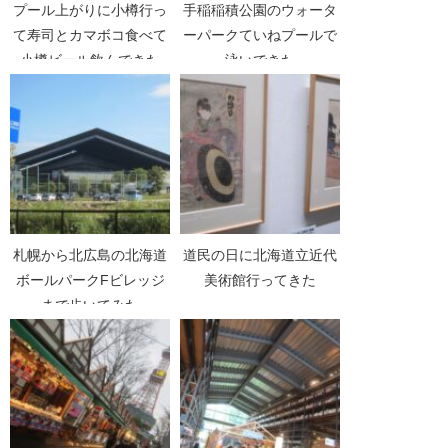
プール上がりに小樽行っ
手稲稲積公園のウォータ
て寿司とカマボコ食べて
ーパークていねプールで
小樽ビール飲んできた
泳いできた
札幌から北広島の北海道
道民の日に北海道立近代
ボールパークFビレッジ
美術館行ってきた
まで歩いてみた