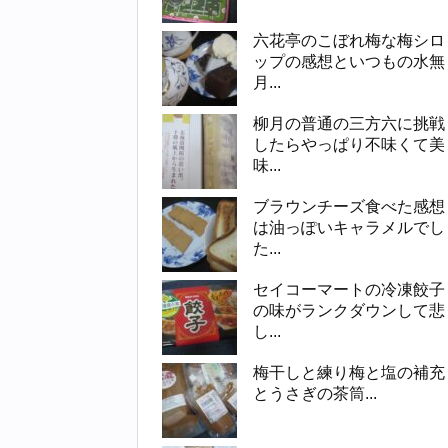
六花亭のこぼれ梅な梅シロ
ップの感想といつもの水無
月...
柳月の普通の三方六に挑戦
したらやっぱり不味くて美
味...
ブラウンチーズ食べた感想
は油っぽいキャラメルでし
た...
セイコーマートの冷凍餃子
の味がランクダウンして悲
し...
梅干しと練り梅と塩の補充
とうさぎの茶筒...