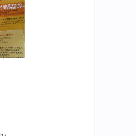
。
ぽい。