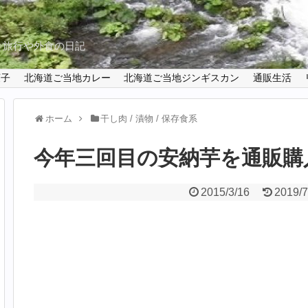
と旅行や外食の日記
菓子
北海道ご当地カレー
北海道ご当地ジンギスカン
通販生活
ホーム
干し肉 / 漬物 / 保存食系
今年三回目の安納芋を通販購
2015/3/16
2019/7