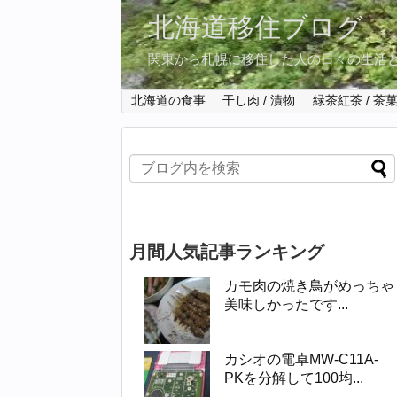
北海道移住ブログ
関東から札幌に移住した人の日々の生活
北海道の食事
干し肉 / 漬物
緑茶紅茶 / 茶
月間人気記事ランキング
カモ肉の焼き鳥がめっちゃ
美味しかったです...
カシオの電卓MW-C11A-
PKを分解して100均...