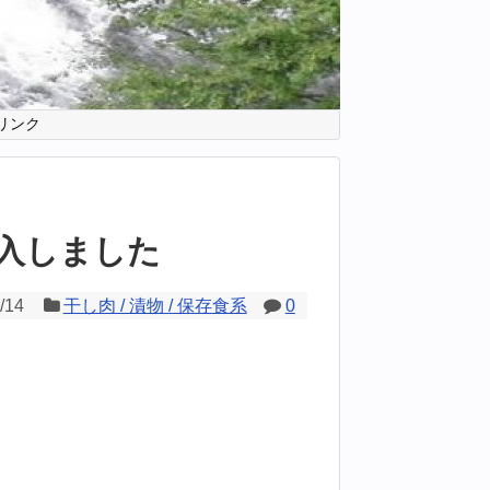
リンク
入しました
/14
干し肉 / 漬物 / 保存食系
0