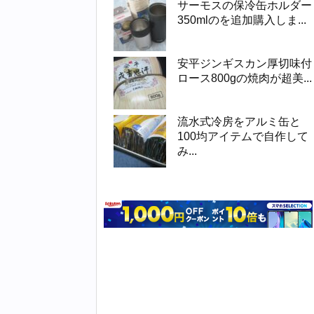
サーモスの保冷缶ホルダー
350mlのを追加購入しま...
安平ジンギスカン厚切味付
ロース800gの焼肉が超美...
流水式冷房をアルミ缶と
100均アイテムで自作して
み...