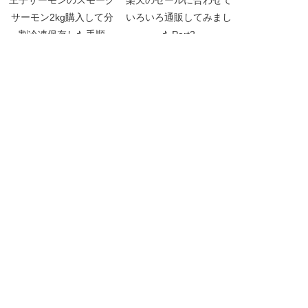
王子サーモンのスモーク
楽天のセールに合わせて
サーモン2kg購入して分
いろいろ通販してみまし
割冷凍保存した手順
たPart2