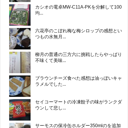
カシオの電卓MW-C11A-PKを分解して100
均...
六花亭のこぼれ梅な梅シロップの感想とい
つもの水無月...
柳月の普通の三方六に挑戦したらやっぱり
不味くて美味...
ブラウンチーズ食べた感想は油っぽいキャ
ラメルでした...
セイコーマートの冷凍餃子の味がランクダ
ウンして悲し...
サーモスの保冷缶ホルダー350mlのを追加