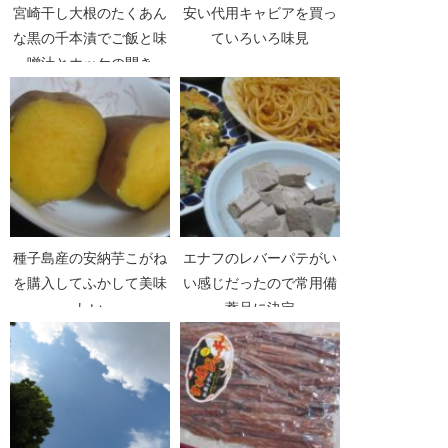
宮崎干し大根のたくあん
安い代用キャビアを買っ
な黒の千本漬でご飯と味
ていろいろ味見
噌汁とホッケの開き
種子島産の安納芋こがね
エナフのレバーパテがい
を購入してふかして美味
い感じだったので常用備
しい
蓄品に決定