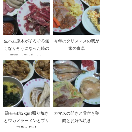
生ハム原木がそろそろ無
今年のクリスマスの我が
くなりそうになった時の
家の食卓
筋肉っぽい生ハム
鶏モモ肉2kgの照り焼き
カマスの開きと骨付き鶏
とワカメラーメンとブリ
肉とお好み焼き
アラの残り