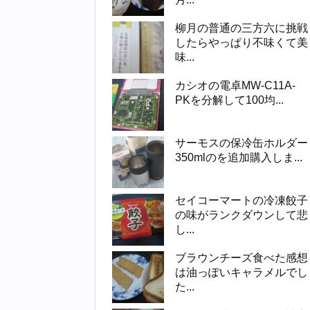
柳月の普通の三方六に挑戦
したらやっぱり不味くて美
味...
カシオの電卓MW-C11A-
PKを分解して100均...
サーモスの保冷缶ホルダー
350mlのを追加購入しま...
セイコーマートの冷凍餃子
の味がランクダウンして悲
し...
ブラウンチーズ食べた感想
は油っぽいキャラメルでし
た...