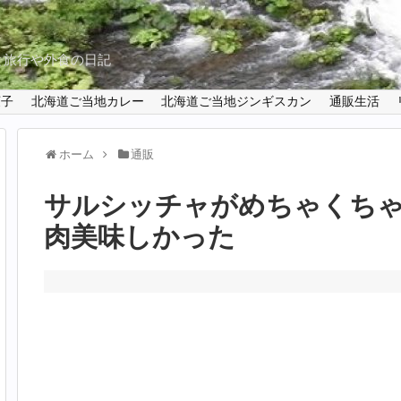
と旅行や外食の日記
菓子
北海道ご当地カレー
北海道ご当地ジンギスカン
通販生活
ホーム
通販
サルシッチャがめちゃくち
肉美味しかった