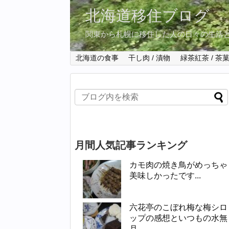
北海道移住ブログ
関東から札幌に移住した人の日々の生活
北海道の食事
干し肉 / 漬物
緑茶紅茶 / 茶
月間人気記事ランキング
カモ肉の焼き鳥がめっちゃ
美味しかったです...
六花亭のこぼれ梅な梅シロ
ップの感想といつもの水無
月...