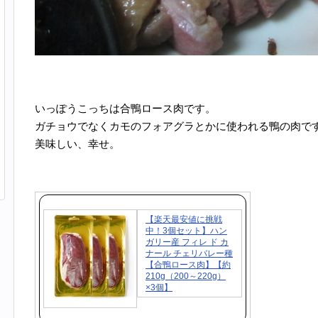
いっぽうこっちは合鴨ロース肉です。
ガチョウでなくカモのフォアグラとかに使われる鴨の肉で
美味しい、幸せ。
【楽天最安値に挑戦
中！3個セット】ハン
ガリー産 フィレ ド カ
ナール チェリバレー種
【合鴨ロース肉】【約
210g（200～220g）
×3個】