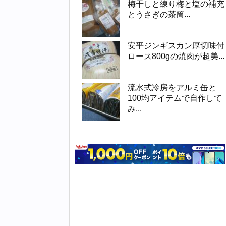
梅干しと練り梅と塩の補充
とうさぎの茶筒...
安平ジンギスカン厚切味付
ロース800gの焼肉が超美...
流水式冷房をアルミ缶と
100均アイテムで自作して
み...