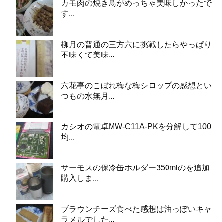
カモ肉の焼き鳥がめっちゃ美味しかったで
す...
柳月の普通の三方六に挑戦したらやっぱり
不味くて美味...
六花亭のこぼれ梅な梅シロップの感想とい
つもの水無月...
カシオの電卓MW-C11A-PKを分解して100
均...
サーモスの保冷缶ホルダー350mlのを追加
購入しま...
ブラウンチーズ食べた感想は油っぽいキャ
ラメルでした...