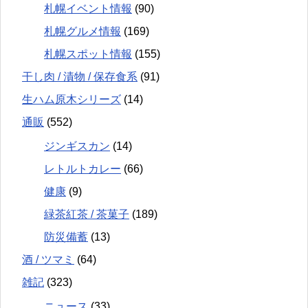
札幌イベント情報
(90)
札幌グルメ情報
(169)
札幌スポット情報
(155)
干し肉 / 漬物 / 保存食系
(91)
生ハム原木シリーズ
(14)
通販
(552)
ジンギスカン
(14)
レトルトカレー
(66)
健康
(9)
緑茶紅茶 / 茶菓子
(189)
防災備蓄
(13)
酒 / ツマミ
(64)
雑記
(323)
ニュース
(33)