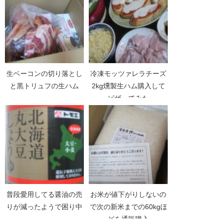
生ベーコンの切り落とし
冷凍モッツァレラチーズ
と黒トリュフの生ハム
2kg燻製生ハム購入して
ピザってみた
普段愛用してる醤油の売
お米が値下がりしないの
りが減ったようで困り中
で次の新米までの60kgほ
どを通販購入