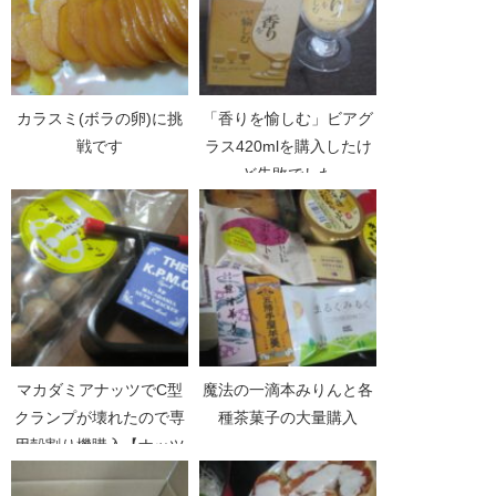
カラスミ(ボラの卵)に挑
「香りを愉しむ」ビアグ
戦です
ラス420mlを購入したけ
ど失敗でした
マカダミアナッツでC型
魔法の一滴本みりんと各
クランプが壊れたので専
種茶菓子の大量購入
用殻割り機購入【ナッツ
Part03】