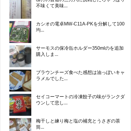
不味くて美味...
カシオの電卓MW-C11A-PKを分解して100
均...
サーモスの保冷缶ホルダー350mlのを追加
購入しま...
ブラウンチーズ食べた感想は油っぽいキャ
ラメルでした...
セイコーマートの冷凍餃子の味がランクダ
ウンして悲し...
梅干しと練り梅と塩の補充とうさぎの茶
筒...