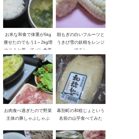
お米な和食で体重が5kg
朝もぎの白いフルーツと
痩せたのでもう1～2kg増
うきび雪の妖精をレンジ
やそうと思ってパン食再
でチン
開
お肉食べ過ぎたので野菜
幕別町の和稔じょという
主体の豚しゃぶしゃぶ
名前の山芋食べてみた