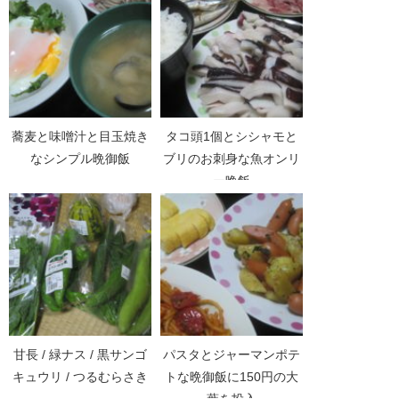
蕎麦と味噌汁と目玉焼き
タコ頭1個とシシャモと
なシンプル晩御飯
ブリのお刺身な魚オンリ
ー晩飯
甘長 / 緑ナス / 黒サンゴ
パスタとジャーマンポテ
キュウリ / つるむらさき
トな晩御飯に150円の大