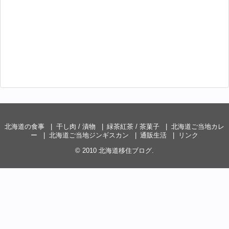
北海道の食事
干し肉 / 漬物
緑茶紅茶 / 茶菓子
北海道ご当地カレ
ー
北海道ご当地ジンギスカン
通販生活
リンク
© 2010
北海道移住ブログ
.