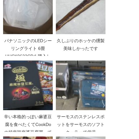
パナソニックのLEDシー
久しぶりのホッケの燻製
リングライト 6畳
美味しかったです
HHCK0622CDを購入し
ました
辛い本格的っぽい麻婆豆
サーモスのステンレスポ
腐を食べたくてCookDo
ットをサーモスのソフト
の極麻辣麻婆豆腐買って
クーラーで保温