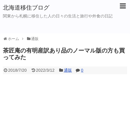
北海道移住ブログ
関東から札幌に移住した人の日々の生活と旅行や外食の日記
ホーム
通販
茶匠庵の有明産訳あり品のノーマル版の方も買
ってみた
2018/7/20
2022/3/12
通販
0