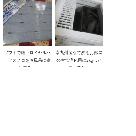
みた
ソフトで軽いロイヤルハ
南九州産な竹炭をお部屋
ーフスノコをお風呂に敷
の空気浄化用に2kgほど
いてみた
買ってみた