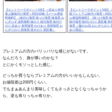
【エントリーでポイント5倍】＜訳あり有明
【エントリーでポイント5倍】
産上級味付け海苔＞8切160枚【メール便送
産プレミアム味付け海苔＞8切1
料無料】（味付け海苔 味つけ海苔 味海苔 お
ル便送料無料】（味つけ海苔 味
にぎらず 送料無料 味のり 味付海苔 味付け
味付海苔 味付けのり 茶匠庵 有
のり 訳あり 有明海苔 わけあり 有明海苔 お
海苔 ご飯のお供 おにぎりのり 
にぎりのり 焼海苔 焼きのり 茶匠庵）
あり商品）
プレミアムの方のパリッパリな感じがないです。
なんだろう、身が厚いのかな？
とにかくモソっとした感じ。
どっちか買うならプレミアムの方がいいかもしんない。
お値段差は200円くらい。
でもまぁあんまり美味しくてもさっさとなくなっちゃうか
ら、逆も有りっちゃ有りか。