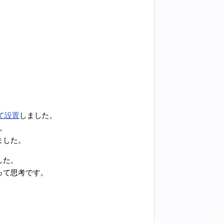
て設置
しました。
。
ました。
した。
って思考です。