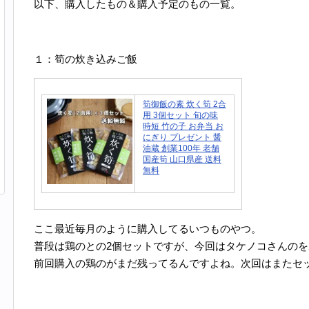
以下、購入したもの＆購入予定のもの一覧。
１：筍の炊き込みご飯
筍御飯の素 炊く筍 2合
用 3個セット 旬の味
時短 竹の子 お弁当 お
にぎり プレゼント 醤
油蔵 創業100年 老舗
国産筍 山口県産 送料
無料
ここ最近毎月のように購入してるいつものやつ。
普段は鶏のとの2個セットですが、今回はタケノコさんの
前回購入の鶏のがまだ残ってるんですよね。次回はまたセ