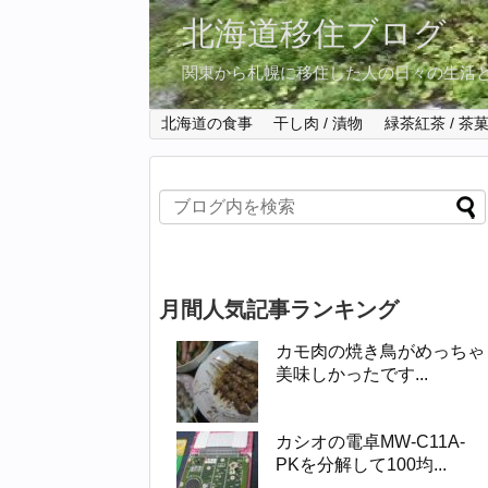
北海道移住ブログ
関東から札幌に移住した人の日々の生活
北海道の食事
干し肉 / 漬物
緑茶紅茶 / 茶
月間人気記事ランキング
カモ肉の焼き鳥がめっちゃ
美味しかったです...
カシオの電卓MW-C11A-
PKを分解して100均...