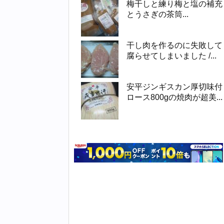
梅干しと練り梅と塩の補充
とうさぎの茶筒...
干し肉を作るのに失敗して
腐らせてしまいました /...
安平ジンギスカン厚切味付
ロース800gの焼肉が超美...