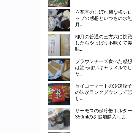
六花亭のこぼれ梅な梅シロ
ップの感想といつもの水無
月...
柳月の普通の三方六に挑戦
したらやっぱり不味くて美
味...
ブラウンチーズ食べた感想
は油っぽいキャラメルでし
た...
セイコーマートの冷凍餃子
の味がランクダウンして悲
し...
サーモスの保冷缶ホルダー
350mlのを追加購入しま...