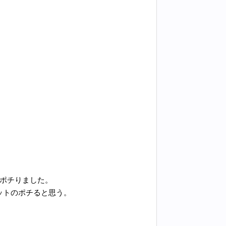
をポチりました。
ットのポチると思う。