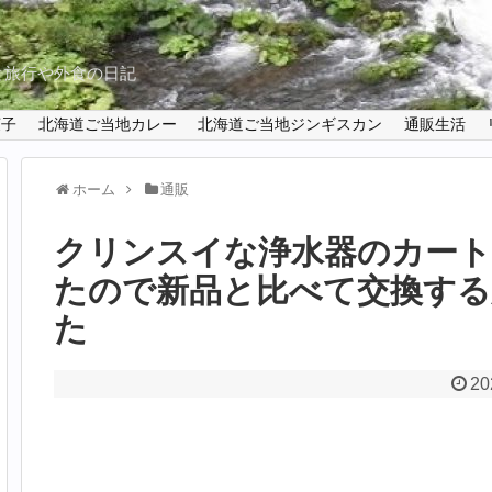
と旅行や外食の日記
菓子
北海道ご当地カレー
北海道ご当地ジンギスカン
通販生活
ホーム
通販
クリンスイな浄水器のカート
たので新品と比べて交換する
た
20