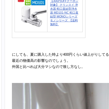
【300円OFFクーポン
対象】 クリンスイ 浄
水器 蛇口直結型浄水
器 MD101-NC 蛇口直
結型 MONOシリーズ
モノシリーズ 【送料
無料】
にしても、夏に購入した時より400円くらい値上がりして
最近の物価高の影響なのでしょう。
外国と比べれば大分マシなので致し方なし。