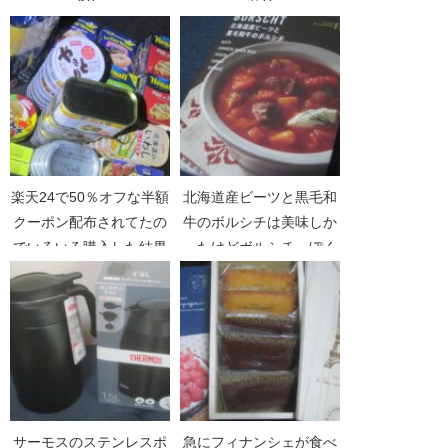
やら
ック
楽天24で50％オフな半額
北海道産ビーツと黒毛和
クーポン配布されてたの
牛のボルシチは美味しか
でいろいろ購入した結果
ったけどボルシチっぽく
ない
サーモスのステンレスポ
急にフィナンシェが食べ