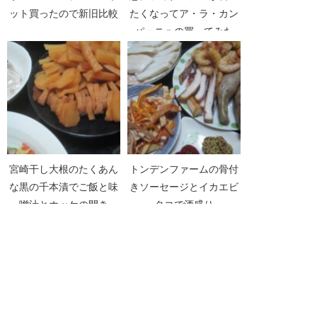
ット買ったので新旧比較
たくなってア・ラ・カン
パーニュの買ってみた
宮崎干し大根のたくあん
トンデンファームの骨付
な黒の千本漬でご飯と味
きソーセージとイカエビ
噌汁とホッケの開き
タコで酒盛り