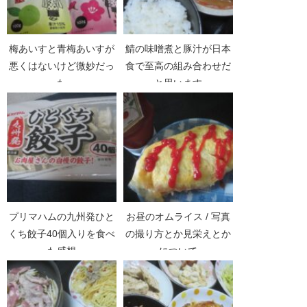
梅あいすと青梅あいすが
鯖の味噌煮と豚汁が日本
悪くはないけど微妙だっ
食で至高の組み合わせだ
た
と思います
プリマハムの九州発ひと
お昼のオムライス / 写真
くち餃子40個入りを食べ
の撮り方とか見栄えとか
た感想
について