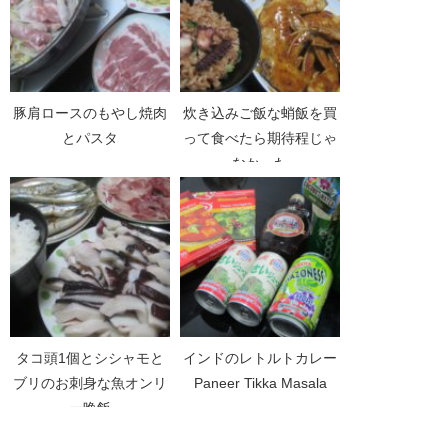
豚肩ロースのもやし焼肉
炊き込みご飯な蛸飯を買
とパスタ
って食べたら期待程じゃ
なかった
タコ頭1個とシシャモと
インドのレトルトカレー
ブリのお刺身な魚オンリ
Paneer Tikka Masala
ー晩飯