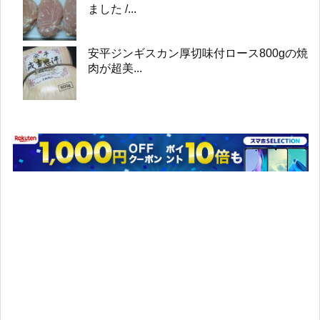
ました /...
安平ジンギスカン厚切味付ロース800gの焼
肉が超美...