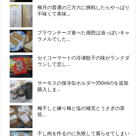
柳月の普通の三方六に挑戦したらやっぱり
不味くて美味...
ブラウンチーズ食べた感想は油っぽいキャ
ラメルでした...
セイコーマートの冷凍餃子の味がランクダ
ウンして悲し...
サーモスの保冷缶ホルダー350mlのを追加
購入しま...
梅干しと練り梅と塩の補充とうさぎの茶
筒...
干し肉を作るのに失敗して腐らせてしまい