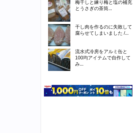
梅干しと練り梅と塩の補充
とうさぎの茶筒...
干し肉を作るのに失敗して
腐らせてしまいました /...
流水式冷房をアルミ缶と
100均アイテムで自作して
み...