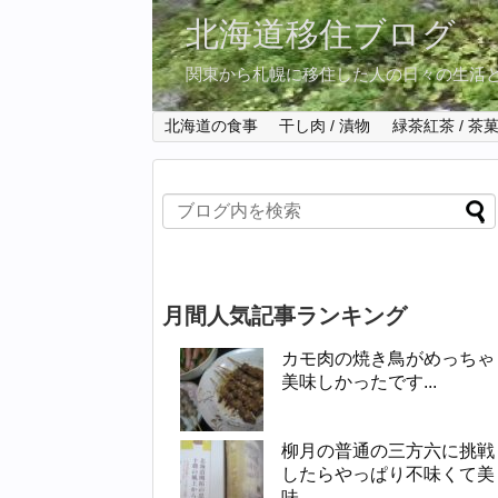
北海道移住ブログ
関東から札幌に移住した人の日々の生活
北海道の食事
干し肉 / 漬物
緑茶紅茶 / 茶
月間人気記事ランキング
カモ肉の焼き鳥がめっちゃ
美味しかったです...
柳月の普通の三方六に挑戦
したらやっぱり不味くて美
味...