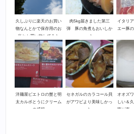
久しぶりに楽天のお買い
肉5kg届きました第三
イタリア
物なんとかで保存用のお
弾 豚の角煮もおいしか
エー豚の
米とか買い物してみた
った
洋麺屋ピエトロの蟹と明
セネガルのカラコール貝
オオズワ
太カルボとうにクリーム
がアワビより美味しかっ
しい＆久
の感想
た
実が売っ
食