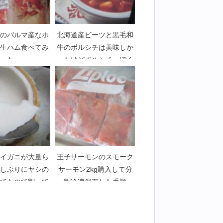
のパルマ産なホ
北海道産ビーツと黒毛和
生ハム食べてみ
牛のボルシチは美味しか
た
ったけどボルシチっぽく
ない
イガニが大量ら
王子サーモンのスモーク
しぶりにヤシの
サーモン2kg購入して分
てたので割って
割冷凍保存した手順
べてみた