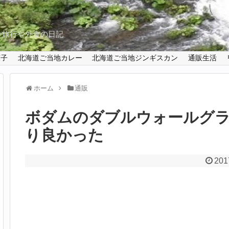
と旅行や外食の日記
菓子
北海道ご当地カレー
北海道ご当地ジンギスカン
通販生活
ホーム
通販
ボダムのダブルウォールグ
り良かった
201