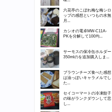
六花亭のこぼれ梅な梅シロ
ップの感想といつもの水無
月...
カシオの電卓MW-C11A-
PKを分解して100均...
サーモスの保冷缶ホルダー
350mlのを追加購入しま...
ブラウンチーズ食べた感想
は油っぽいキャラメルでし
た...
セイコーマートの冷凍餃子
の味がランクダウンして悲
し...