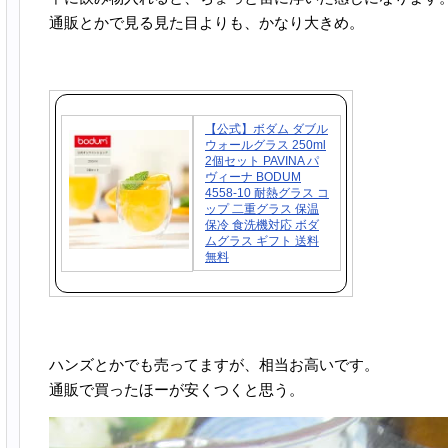
通販とかで見る見た目よりも、かなり大きめ。
【公式】ボダム ダブル
ウォールグラス 250ml
2個セット PAVINA パ
ヴィーナ BODUM
4558-10 耐熱グラス コ
ップ 二重グラス 保温
保冷 食洗機対応 ボダ
ムグラス ギフト 送料
無料
ハンズとかでも売ってますが、相当お高いです。
通販で買ったほーが安くつくと思う。