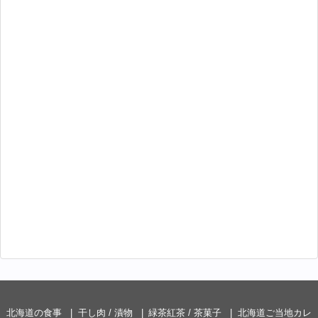
北海道の食事
干し肉 / 漬物
緑茶紅茶 / 茶菓子
北海道ご当地カレ