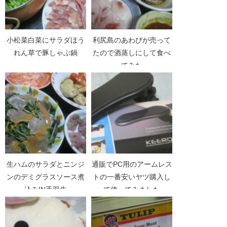
小松菜白菜にサラダほう
利尻島のあわびが売って
れん草で豚しゃぶ鍋
たので酒蒸しにして食べ
てみた
生ハムのサラダとニンジ
通販でPC用のアームレス
ンのデミグラスソース煮
トの一番安いヤツ購入し
込みIN手羽先
て使ってみました