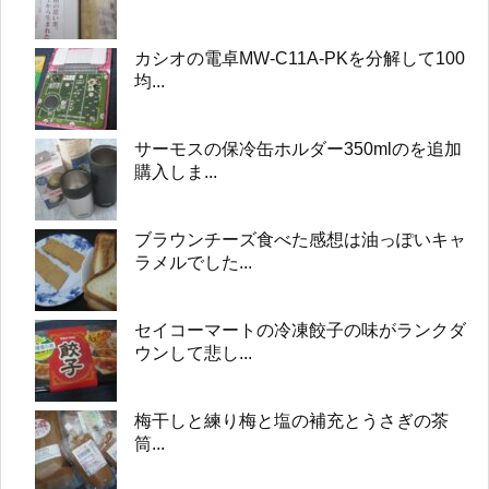
カシオの電卓MW-C11A-PKを分解して100
均...
サーモスの保冷缶ホルダー350mlのを追加
購入しま...
ブラウンチーズ食べた感想は油っぽいキャ
ラメルでした...
セイコーマートの冷凍餃子の味がランクダ
ウンして悲し...
梅干しと練り梅と塩の補充とうさぎの茶
筒...