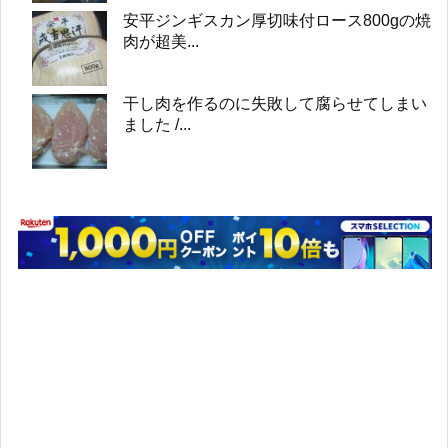
安平ジンギスカン厚切味付ロース800gの焼
肉が超美...
干し肉を作るのに失敗して腐らせてしまい
ました /...