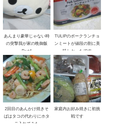
あんまり豪華じゃない時
TULIPのポークランチョ
の突撃我が家の晩御飯
ンミートが値段の割に美
Part4
味しかったです
2回目のあんかけ焼きそ
家庭内お好み焼きに初挑
ばはタコの代わりにホタ
戦です
テ入れてみた