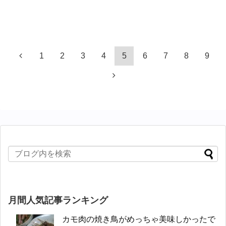
1
2
3
4
5
6
7
8
9
月間人気記事ランキング
カモ肉の焼き鳥がめっちゃ美味しかったで