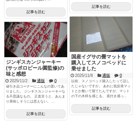
記事を読む
記事を読む
国産イグサの畳マットを
ジンギスカンジャーキー
購入してスノコベッドに
(サッポロビール園監修)の
乗せました
味と感想
2025/11/8
通販
0
2025/11/2
通販
0
以前、スノコベッド購入したって話し
たじゃないですか。 あれに低反発マッ
値引き品コーナーにこんなの置いてあ
トとか敷いて寝てたんですが、マット
りました。 ジンギスカンジャーキーな
の下の木枠を感じる。 底付き感っ...
る不思議なもの。 正直言うと、あんま
り美味しそうには思えない。 ...
記事を読む
記事を読む