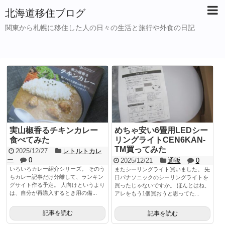
北海道移住ブログ
関東から札幌に移住した人の日々の生活と旅行や外食の日記
実山椒香るチキンカレー
めちゃ安い6畳用LEDシー
食べてみた
リングライトCEN6KAN-
TM買ってみた
2025/12/27
レトルトカレ
ー
0
2025/12/21
通販
0
いろいろカレー紹介シリーズ。 そのう
またシーリングライト買いました。 先
ちカレー記事だけ分離して、ランキン
日パナソニックのシーリングライトを
グサイト作る予定。 人向けというより
買ったじゃないですか。 ほんとはね、
は、自分が再購入するとき用の備...
アレをもう1個買おうと思ってた...
記事を読む
記事を読む