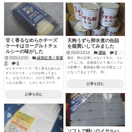
甘く香るなめらかチーズ
天狗うずら卵水煮の缶詰
ケーキはヨーグルトチェ
を箱買いしてみました
ルシーの味がした
2025/12/14
通販
0
2025/12/20
緑茶紅茶 / 茶菓
最近、卵が品薄じゃないですか。 とい
ってもこれ、北海道だけ？ 鳥インフル
子
0
の影響で、養鶏場が幾つか大変なこと
セイキーマートで「甘く香るなめらか
になってるようです。 別...
チーズケーキ」ってのが売ってまし
た。 かなり小さい。だけど380円。め
っちゃお高い。 しかしセイコーマ...
記事を読む
記事を読む
ソフトで軽いロイヤルハ