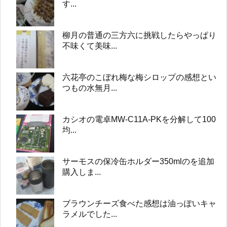
す...
柳月の普通の三方六に挑戦したらやっぱり
不味くて美味...
六花亭のこぼれ梅な梅シロップの感想とい
つもの水無月...
カシオの電卓MW-C11A-PKを分解して100
均...
サーモスの保冷缶ホルダー350mlのを追加
購入しま...
ブラウンチーズ食べた感想は油っぽいキャ
ラメルでした...