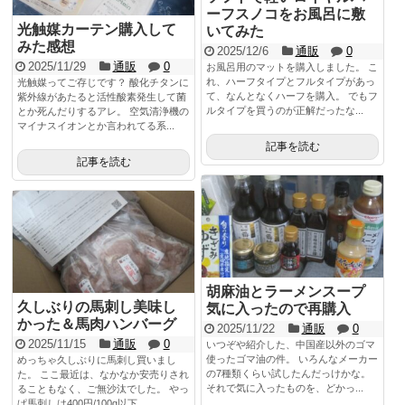
ーフスノコをお風呂に敷
光触媒カーテン購入して
いてみた
みた感想
2025/12/6
通販
0
2025/11/29
通販
0
お風呂用のマットを購入しました。 こ
れ、ハーフタイプとフルタイプがあっ
光触媒ってご存じです？ 酸化チタンに
て、なんとなくハーフを購入。 でもフ
紫外線があたると活性酸素発生して菌
ルタイプを買うのが正解だったな...
とか死んだりするアレ。 空気清浄機の
マイナスイオンとか言われてる系...
記事を読む
記事を読む
胡麻油とラーメンスープ
久しぶりの馬刺し美味し
気に入ったので再購入
かった＆馬肉ハンバーグ
2025/11/22
通販
0
2025/11/15
通販
0
いつぞや紹介した、中国産以外のゴマ
使ったゴマ油の件。 いろんなメーカー
めっちゃ久しぶりに馬刺し買いまし
の7種類くらい試したんだっけかな。
た。 ここ最近は、なかなか安売りされ
それで気に入ったものを、どかっ...
ることもなく、ご無沙汰でした。 やっ
ぱ馬刺しは400円/100g以下...